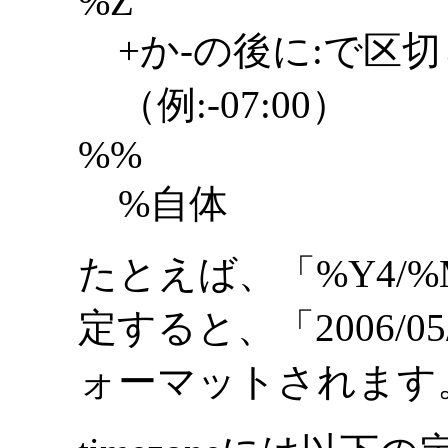
%Z
+か-の後に:で区
（例:-07:00）
%%
%自体
たとえば、「%Y4/%M
定すると、「2006/05/
ォーマットされます